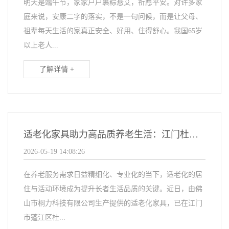
明天是端午节，家家户户裹粽悬艾，祈愿平安。对许多家
庭来说，安康二字的落实，不是一句问候，而是让父母、
祖辈每天生活的家真正安全、好用、住得舒心。我国65岁
以上老人...
了解详情 +
适老化家具助力高品质养老生活：江门杜阮镇颐养院项目顺利交付
2026-05-19 14:08:26
在养老服务需求日益精细化、专业化的当下，适老化的居
住与活动环境成为提升长者生活品质的关键。近日，由佛
山市桐力科技有限公司生产提供的适老化家具，已在江门
市蓬江区杜...