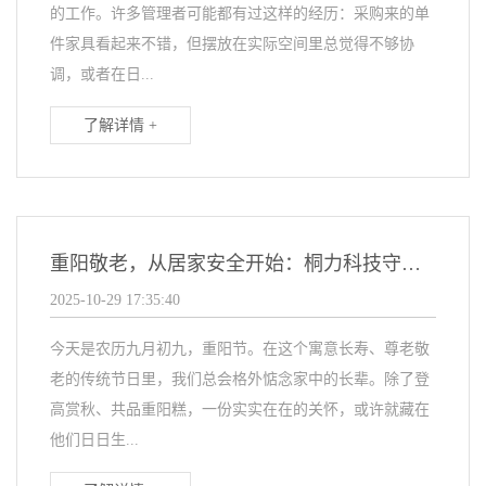
的工作。许多管理者可能都有过这样的经历：采购来的单
件家具看起来不错，但摆放在实际空间里总觉得不够协
调，或者在日...
了解详情 +
重阳敬老，从居家安全开始：桐力科技守护银发族的幸福时光​
2025-10-29 17:35:40
今天是农历九月初九，重阳节。在这个寓意长寿、尊老敬
老的传统节日里，我们总会格外惦念家中的长辈。除了登
高赏秋、共品重阳糕，一份实实在在的关怀，或许就藏在
他们日日生...