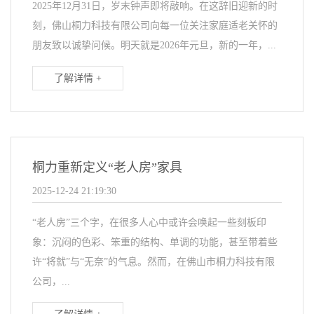
2025年12月31日，岁末钟声即将敲响。在这辞旧迎新的时
刻，佛山桐力科技有限公司向每一位关注家庭适老关怀的
朋友致以诚挚问候。明天就是2026年元旦，新的一年，...
了解详情 +
桐力重新定义“老人房”家具
2025-12-24 21:19:30
“老人房”三个字，在很多人心中或许会唤起一些刻板印
象：沉闷的色彩、笨重的结构、单调的功能，甚至带着些
许“将就”与“无奈”的气息。然而，在佛山市桐力科技有限
公司，...