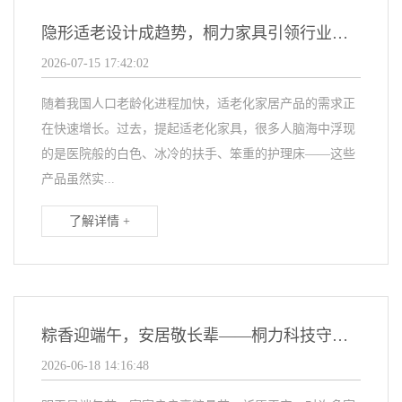
隐形适老设计成趋势，桐力家具引领行业新风向
2026-07-15 17:42:02
随着我国人口老龄化进程加快，适老化家居产品的需求正
在快速增长。过去，提起适老化家具，很多人脑海中浮现
的是医院般的白色、冰冷的扶手、笨重的护理床——这些
产品虽然实...
了解详情 +
粽香迎端午，安居敬长辈——桐力科技守护长者居家安全
2026-06-18 14:16:48