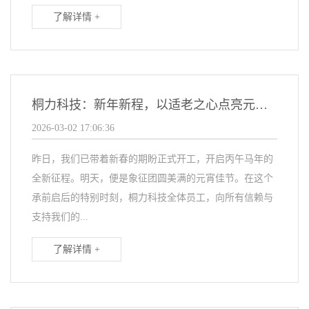
了解详情 +
桐力科技：新年新程，以适老之心点亮元宵温情
2026-03-02 17:06:36
昨日，我们已带着新春的期盼正式开工，开启丙午马年的
全新征程。明天，便是象征团圆美满的元宵佳节。在这个
承前启后的特别时刻，桐力科技全体员工，向所有信赖与
支持我们的...
了解详情 +