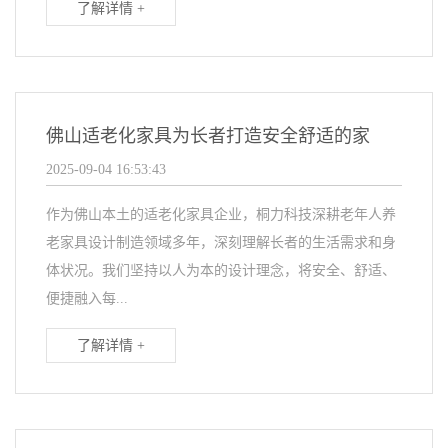
了解详情 +
佛山适老化家具为长者打造安全舒适的家
2025-09-04 16:53:43
作为佛山本土的适老化家具企业，桐力科技深耕老年人养
老家具设计制造领域多年，深刻理解长者的生活需求和身
体状况。我们坚持以人为本的设计理念，将安全、舒适、
便捷融入每...
了解详情 +