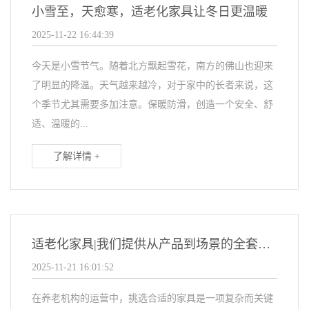
小雪至，天愈寒，适老化家具让冬日更温暖
2025-11-22 16:44:39
今天是小雪节气。随着北方飘起雪花，南方的佛山也迎来
了明显的降温。天气越来越冷，对于家中的长者来说，这
个季节尤其需要多加注意。保暖防滑，创造一个安全、舒
适、温暖的...
了解详情 +
适老化家具|我们提供从产品到场景的全套服务
2025-11-21 16:01:52
在养老机构的运营中，挑选合适的家具是一项复杂而关键