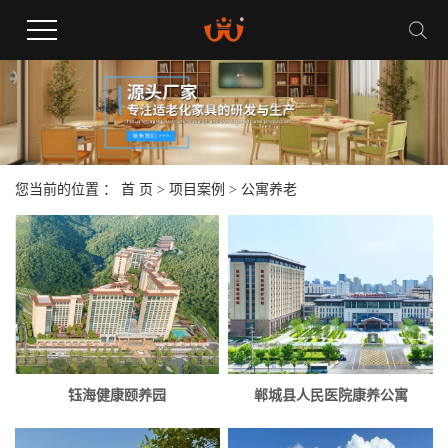
您当前的位置 ：
首 页
>
项目案例
>
公寓养老
钰海健康颐养园
郸城县人民医院康养公寓