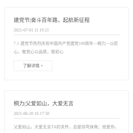
建党节|奋斗百年路，起航新征程
2021-07-01 11:19:21
7.1·建党节热烈庆祝中国共产党建党100周年—桐力—以匠
心，敬党心以品质，致初心
了解详情 +
桐力|父爱如山，大爱无言
2021-06-20 16:17:50
父爱如山，大爱无言TA的关怀，总是拐弯抹角；他爱你，