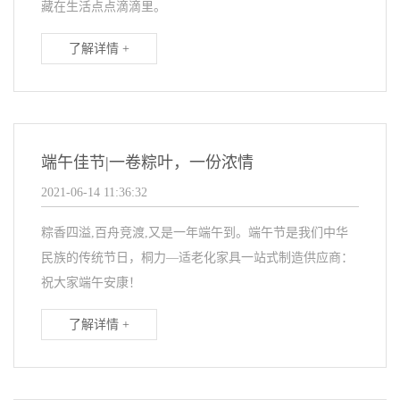
藏在生活点点滴滴里。
了解详情 +
端午佳节|一卷粽叶，一份浓情
2021-06-14 11:36:32
粽香四溢,百舟竞渡,又是一年端午到。端午节是我们中华
民族的传统节日，桐力—适老化家具一站式制造供应商：
祝大家端午安康！
了解详情 +