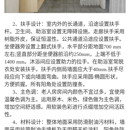
2、扶手设计：室内外的长通道，沿途设置扶手
杆。卫生间、助浴室设置无障碍设施。走廊扶手采用
树脂外皮，保证恒温性。公共通道沿途应设置扶手。
坐便器
旁设置上翻式扶手，水平部分距地面700 mm
左右;竖直部分距坐便器前沿约250mm，上端不低于
1400 mm。沐浴间应设置助力的拉手。在助浴室常脱
衣处安装扶手。扶手内侧局墙面应大于40mm.扶手尽
段应向下或向墙面弯曲。扶手应采用圆/椭圆形状，
方便抓握。所有阳角处设置防撞条。
3、主色调：老人房房间内颜色不宜过多，宜使用
温馨色调为主。运用原木、米色、绿色做为主色调，
增加空间舒适感。用软装色彩进行点缀增加空间活跃
性。
4、材料设计：整体地面采用防滑耐油污材料，墙
面采用抗菌耐冲击墙板及无甲醛无机涂料。阳角处防